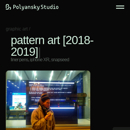
graphic art
/
pattern art [2018-
2019]
|
liner pens, iphone XR, snapseed