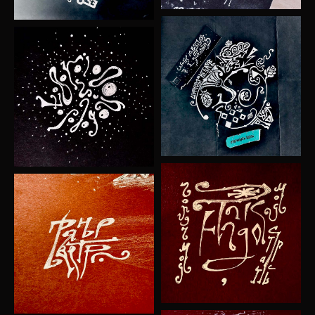
пообщаемся​?
|
email / phone / @name / +7 923...