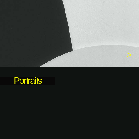
пообщаемся​?
|
>
email / phone / @name / +7 923...
чем могу помочь? how can i help you?
Portraits
↳отправить
graphic design
graphic art
photography