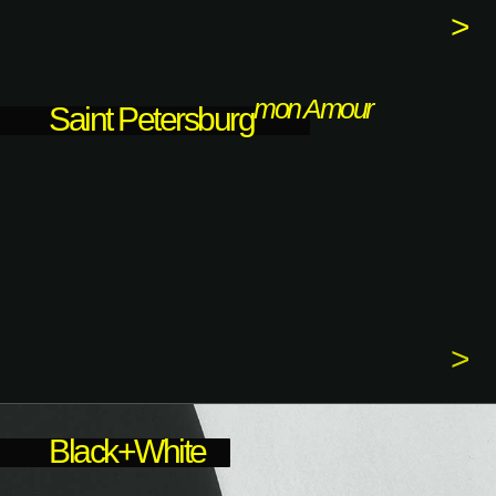
>
mon Amour
Saint Petersburg
>
Black+White