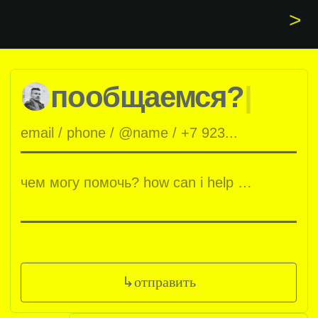
blog
donate
>
telegram
instagram
студия Полянского, 2026
site version 6.6
политика конфиденциальности